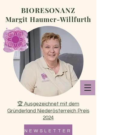
BIORESONANZ
Margit Haumer-Willfurth
🏆 Ausgezeichnet mit dem
Gründerland Niederösterreich Preis
2024
N E W S L E T T E R