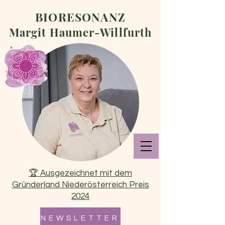
BIORESONANZ
Margit Haumer-Willfurth
🏆 Ausgezeichnet mit dem
Gründerland Niederösterreich Preis
2024
N E W S L E T T E R