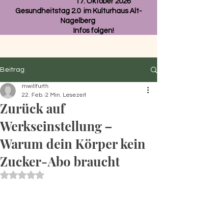
17. Oktober 2026
Gesundheitstag 2.0 im Kulturhaus Alt-
Nagelberg
Infos folgen!
Beitrag
mwillfurth
22. Feb.
2 Min. Lesezeit
Zurück auf
Werkseinstellung –
Warum dein Körper kein
Zucker-Abo braucht
Mit NaN von 5 Sternen bewertet.