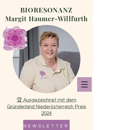
BIORESONANZ
Margit Haumer-Willfurth
🏆 Ausgezeichnet mit dem
Gründerland Niederösterreich Preis
2024
N E W S L E T T E R