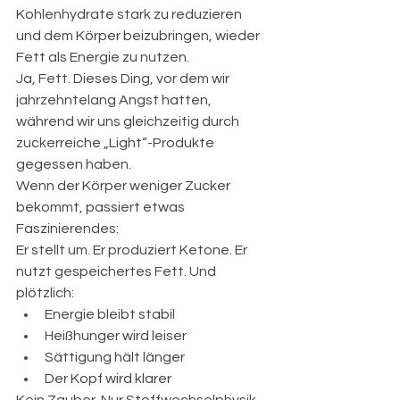
Kohlenhydrate stark zu reduzieren 
und dem Körper beizubringen, wieder 
Fett als Energie zu nutzen.
Ja, Fett. Dieses Ding, vor dem wir 
jahrzehntelang Angst hatten, 
während wir uns gleichzeitig durch 
zuckerreiche „Light“-Produkte 
gegessen haben.
Wenn der Körper weniger Zucker 
bekommt, passiert etwas 
Faszinierendes:
Er stellt um. Er produziert Ketone. Er 
nutzt gespeichertes Fett. Und 
plötzlich:
Energie bleibt stabil
Heißhunger wird leiser
Sättigung hält länger
Der Kopf wird klarer