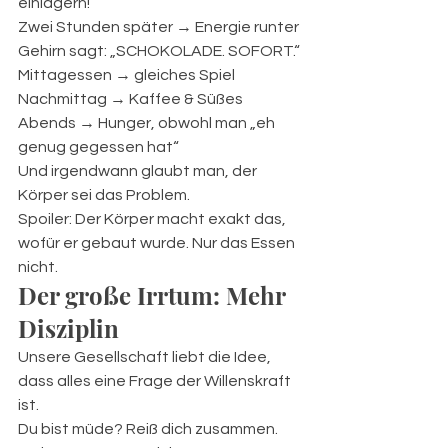
einlagern!“ 
Zwei Stunden später → Energie runter 
Gehirn sagt: „SCHOKOLADE. SOFORT.“
Mittagessen → gleiches Spiel 
Nachmittag → Kaffee & Süßes 
Abends → Hunger, obwohl man „eh 
genug gegessen hat“
Und irgendwann glaubt man, der 
Körper sei das Problem.
Spoiler: Der Körper macht exakt das, 
wofür er gebaut wurde. Nur das Essen 
nicht.
Der große Irrtum: Mehr 
Disziplin
Unsere Gesellschaft liebt die Idee, 
dass alles eine Frage der Willenskraft 
ist.
Du bist müde? Reiß dich zusammen. 