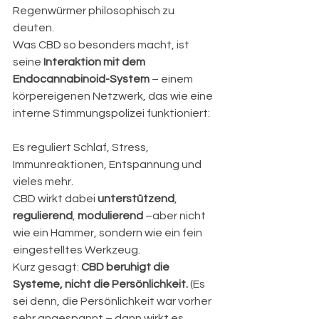
Regenwürmer philosophisch zu 
deuten.
Was CBD so besonders macht, ist 
seine 
Interaktion mit dem 
Endocannabinoid-System
 – einem 
körpereigenen Netzwerk, das wie eine 
interne Stimmungspolizei funktioniert:  
Es reguliert Schlaf, Stress, 
Immunreaktionen, Entspannung und 
vieles mehr.
CBD wirkt dabei 
unterstützend
, 
regulierend
, 
modulierend
 –aber nicht 
wie ein Hammer, sondern wie ein fein 
eingestelltes Werkzeug.
Kurz gesagt: 
CBD beruhigt die 
Systeme, nicht die Persönlichkeit. 
(Es 
sei denn, die Persönlichkeit war vorher 
sehr angespannt – dann wirkt es 