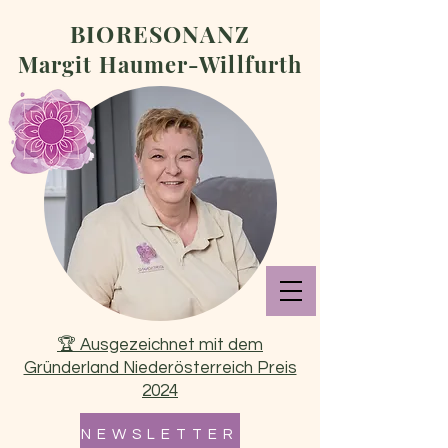
BIORESONANZ
Margit Haumer-Willfurth
🏆 Ausgezeichnet mit dem
Gründerland Niederösterreich Preis
2024
N E W S L E T T E R