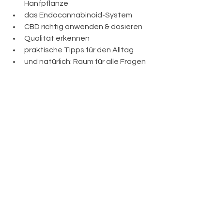
Hanfpflanze
das Endocannabinoid-System
CBD richtig anwenden & dosieren
Qualität erkennen
praktische Tipps für den Alltag
und natürlich: Raum für alle Fragen
Mit Humor, mit Herz und – ganz wichtig 
– 
mit echter Sachlichkeit
.
✨ 
Fazit: Natürlich. 
Sinnvoll. Unterstützend.
CBD ist kein Zaubertrank. Aber es ist 
auch kein Trend, der in zwei Jahren 
wieder verschwindet.
Es ist ein 
gut erforschtes, vielseitig 
einsetzbares, nicht berauschendes 
Pflanzenextrakt
, das vielen Menschen 
im Alltag ein Stück Wohlbefinden 