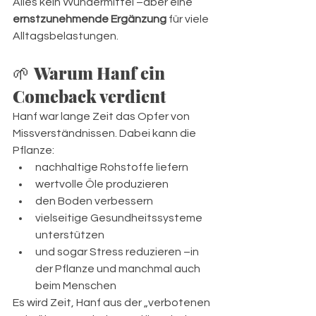
Alles kein Wundermittel –aber eine 
ernstzunehmende Ergänzung
 für viele 
Alltagsbelastungen.
🌱 
Warum Hanf ein 
Comeback verdient
Hanf war lange Zeit das Opfer von 
Missverständnissen. Dabei kann die 
Pflanze:
nachhaltige Rohstoffe liefern
wertvolle Öle produzieren
den Boden verbessern
vielseitige Gesundheitssysteme 
unterstützen
und sogar Stress reduzieren –in 
der Pflanze und manchmal auch 
beim Menschen
Es wird Zeit, Hanf aus der „verbotenen 