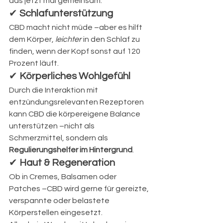
das jetzt mal gemeinsam.“
✔ 
Schlafunterstützung
CBD macht nicht müde –aber es hilft 
dem Körper, 
leichter
 in den Schlaf zu 
finden, wenn der Kopf sonst auf 120 
Prozent läuft.
✔ 
Körperliches Wohlgefühl
Durch die Interaktion mit 
entzündungsrelevanten Rezeptoren 
kann CBD die körpereigene Balance 
unterstützen –nicht als 
Schmerzmittel, sondern als 
Regulierungshelfer im Hintergrund
.
✔ 
Haut & Regeneration
Ob in Cremes, Balsamen oder 
Patches –CBD wird gerne für gereizte, 
verspannte oder belastete 
Körperstellen eingesetzt.