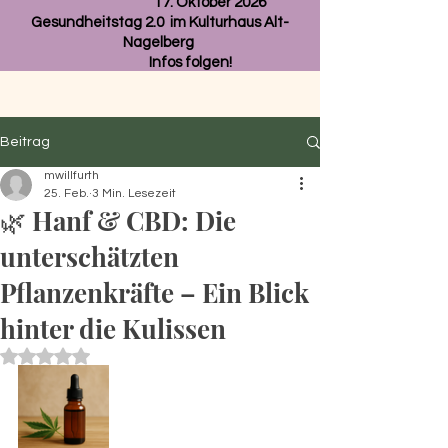
17. Oktober 2026
Gesundheitstag 2.0 im Kulturhaus Alt-
Nagelberg
Infos folgen!
Beitrag
mwillfurth
25. Feb.
3 Min. Lesezeit
🌿 Hanf & CBD: Die
unterschätzten
Pflanzenkräfte – Ein Blick
hinter die Kulissen
Mit NaN von 5 Sternen bewertet.